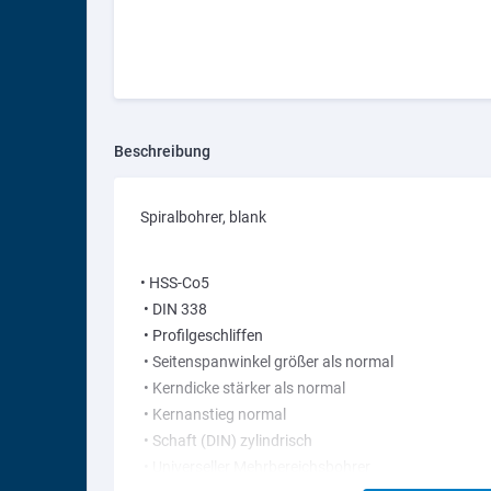
Schleifen und Polieren
Senken / Entgraten
Stemmen, Meißeln,
Schlagen
Beschreibung
Trennen
Spiralbohrer, blank
• HSS-Co5
• DIN 338
• Profilgeschliffen
• Seitenspanwinkel größer als normal
• Kerndicke stärker als normal
• Kernanstieg normal
• Schaft (DIN) zylindrisch
• Universeller Mehrbereichsbohrer