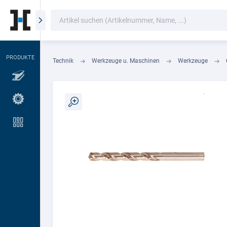
Oberflächen
Bearbeitung
Alle Artikel anzeigen
PRODUKTE
Technik
Werkzeuge u. Maschinen
Werkzeuge
Bohrer / Fräser
Drehen
Gewindeschneider /
Bohrer
Hobel
Reinigen
Sägeblätter