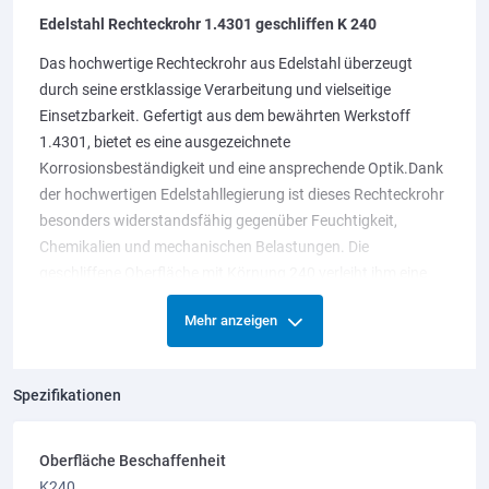
Edelstahl Rechteckrohr 1.4301 geschliffen K 240
Das hochwertige Rechteckrohr aus Edelstahl überzeugt
durch seine erstklassige Verarbeitung und vielseitige
Einsetzbarkeit. Gefertigt aus dem bewährten Werkstoff
1.4301, bietet es eine ausgezeichnete
Korrosionsbeständigkeit und eine ansprechende Optik.Dank
der hochwertigen Edelstahllegierung ist dieses Rechteckrohr
besonders widerstandsfähig gegenüber Feuchtigkeit,
Chemikalien und mechanischen Belastungen. Die
geschliffene Oberfläche mit Körnung 240 verleiht ihm eine
gleichmäßige Struktur und ein edles Finish.
Mehr anzeigen
Ob im Maschinenbau, Geländerbau, Möbelbau oder für
dekorative Zwecke – das Edelstahl Rechteckrohr ist die
ideale Wahl für anspruchsvolle Konstruktionen. Es lässt sich
Spezifikationen
hervorragend schweißen, bearbeiten und verarbeiten.
Die hohe Witterungsbeständigkeit macht das Rechteckrohr
Oberfläche Beschaffenheit
ideal für den Einsatz im Freien. Es trotzt Wind und Wetter und
K240